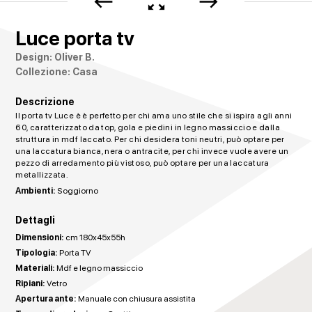
west
zoom_out_map
east
Luce porta tv
Design: Oliver B.
Collezione: Casa
Descrizione
Il porta tv Luce è è perfetto per chi ama uno stile che si ispira agli anni
60, caratterizzato da top, gola e piedini in legno massiccio e dalla
struttura in mdf laccato. Per chi desidera toni neutri, può optare per
una laccatura bianca, nera o antracite, per chi invece vuole avere un
pezzo di arredamento più vistoso, può optare per una laccatura
metallizzata.
Ambienti:
Soggiorno
Dettagli
Dimensioni:
cm 180x45x55h
Tipologia:
Porta TV
Materiali:
Mdf e legno massiccio
Ripiani:
Vetro
Apertura ante:
Manuale con chiusura assistita