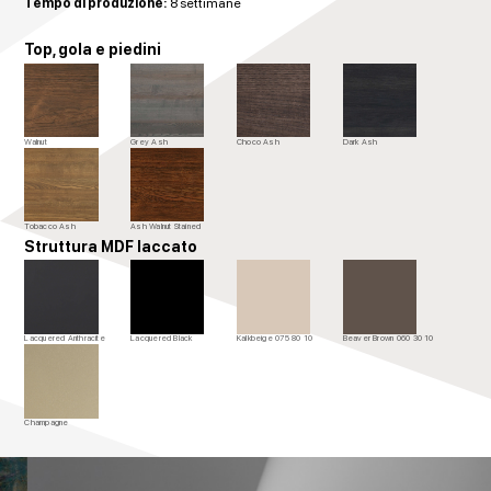
Tempo di produzione:
8 settimane
Top, gola e piedini
Walnut
Grey Ash
Choco Ash
Dark Ash
Tobacco Ash
Ash Walnut Stained
Struttura MDF laccato
Lacquered Anthracite
Lacquered Black
Kalkbeige 075 80 10
Beaver Brown 060 30 10
Champagne